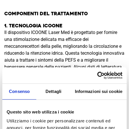
Componenti del Trattamento
1. Tecnologia ICOONE
Il dispositivo ICOONE Laser Med è progettato per fornire
una stimolazione delicata ma efficace dei
meccanorecettori della pelle, migliorando la circolazione e
riducendo la ritenzione idrica. Questa tecnologia innovativa
aiuta a trattare i sintomi della PEFS e a migliorare il
benessere generale delle pazienti. Alcuni dati di letteratura
indicano un possibile beneficio anche sul dolore cronico.
2. Interventi Nutrizionali
Consenso
Dettagli
Informazioni sui cookie
Le pazienti ricevono consulenze nutrizionali personalizzate
basate sulla dieta mediterranea, nota per i suoi benefici
antinfiammatori e per la promozione della salute del
Questo sito web utilizza i cookie
microbiota. Una dieta equilibrata contribuisce a ridurre
l’infiammazione cronica e la ritenzione idrica.
Utilizziamo i cookie per personalizzare contenuti ed
annunci, per fornire funzionalità dei social media e per