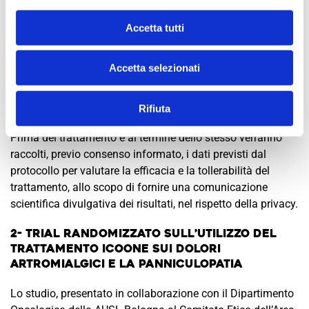
medici volontari dell’Associazione, e il trattamento di un
certo numero di casi per saggiare la fattibilità e il
Accetta tutti
gradimento, visti gli ottimi riscontri abbiamo deciso di
offrire ai soci dell’Associazione Onconauti che presentano
Accetta selezionati
le indicazioni la possibilità di effettuare un percorso di
trattamenti Icoone , associato a terapia nutrizionale e
attività fisica adattata.
Rifiuta
Prima del trattamento e al termine dello stesso verranno
raccolti, previo consenso informato, i dati previsti dal
protocollo per valutare la efficacia e la tollerabilità del
trattamento, allo scopo di fornire una comunicazione
scientifica divulgativa dei risultati, nel rispetto della privacy.
2- TRIAL RANDOMIZZATO SULL’UTILIZZO DEL
TRATTAMENTO ICOONE SUI DOLORI
ARTROMIALGICI E LA PANNICULOPATIA
Lo studio, presentato in collaborazione con il Dipartimento