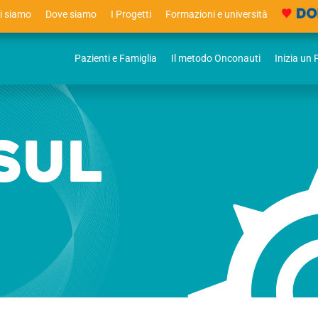
i siamo
Dove siamo
I Progetti
Formazioni e università
Pazienti e Famiglia
Il metodo Onconauti
Inizia un
sul