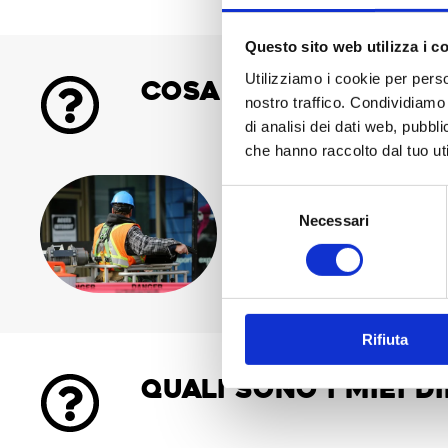
Questo sito web utilizza i c
Utilizziamo i cookie per perso
Cosa succede se n
nostro traffico. Condividiamo 
di analisi dei dati web, pubbl
che hanno raccolto dal tuo uti
Selezione
In caso di necessità di un 
Necessari
del
generalmente di 180 giorni 
consenso
richiedere l’invalidità civil
Rifiuta
Quali sono i miei d