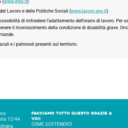
S (
www.inps.it
)
 del Lavoro e delle Politiche Sociali (
www.lavoro.gov.it
)
possibilità di richiedere l’adattamento dell’orario di lavoro. Per u
nere il riconoscimento della condizione di disabilità grave. Onc
omande.
ali e i patronati presenti sul territorio.
gna
Facciamo tutto questo Grazie a
voi!
osta 12/4A
COME SOSTENERCI
ologna