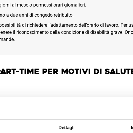
giorni al mese o permessi orari giornalieri.
ino a due anni di congedo retribuito.
possibilità di richiedere l’adattamento dell’orario di lavoro. Per u
nere il riconoscimento della condizione di disabilità grave. Onc
omande.
art-time per motivi di salut
malattie oncologiche hanno il diritto di richiedere la trasformazi
o. La richiesta deve essere motivata dalla necessità di sottopo
l datore di lavoro, ma la normativa incoraggia le aziende a favori
Dettagli