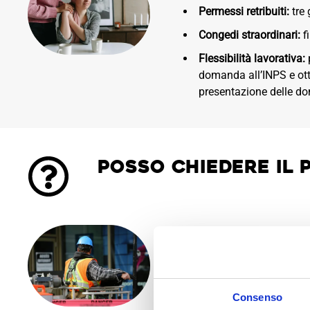
Permessi retribuiti:
tre 
Congedi straordinari:
f
Flessibilità lavorativa:
domanda all’INPS e otte
presentazione delle d
Posso chiedere il p
Sì, i lavoratori affetti da 
periodo di tempo determinat
soggetta all’approvazione de
Consenso