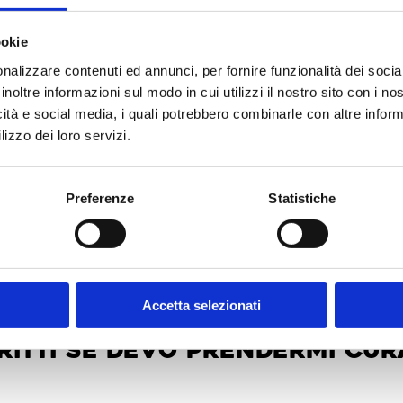
ookie
nalizzare contenuti ed annunci, per fornire funzionalità dei socia
on posso lavorare per un 
inoltre informazioni sul modo in cui utilizzi il nostro sito con i n
icità e social media, i quali potrebbero combinarle con altre inform
lizzo dei loro servizi.
lungo periodo di assenza dal lavoro, è possibile usufruire del 
Preferenze
Statistiche
all’anno, ma può variare a seconda del contratto collettivo appli
e e l’assegno di invalidità, che prevedono ulteriori tutele economic
Accetta selezionati
iritti se devo prendermi cu