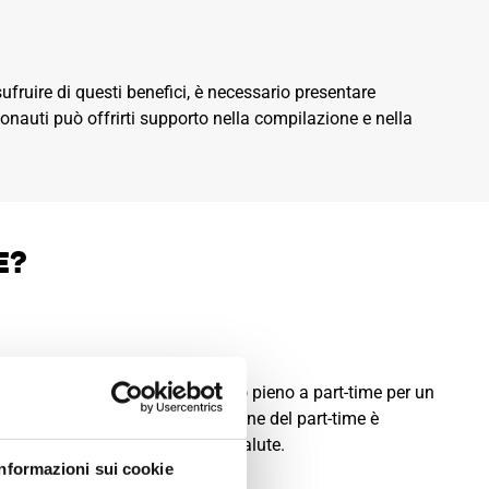
sufruire di questi benefici, è necessario presentare
onauti può offrirti supporto nella compilazione e nella
e?
one del rapporto di lavoro da tempo pieno a part-time per un
rsi a cure mediche. La concessione del part-time è
re tali richieste per motivi di salute.
Informazioni sui cookie