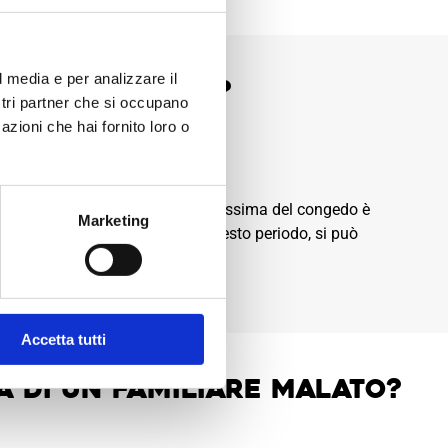
l media e per analizzare il
lungo periodo?
ostri partner che si occupano
azioni che hai fornito loro o
congedo per malattia. La durata massima del congedo è
Marketing
cabile. Se la malattia supera questo periodo, si può
he e lavorative.
Accetta tutti
ra di un familiare malato?